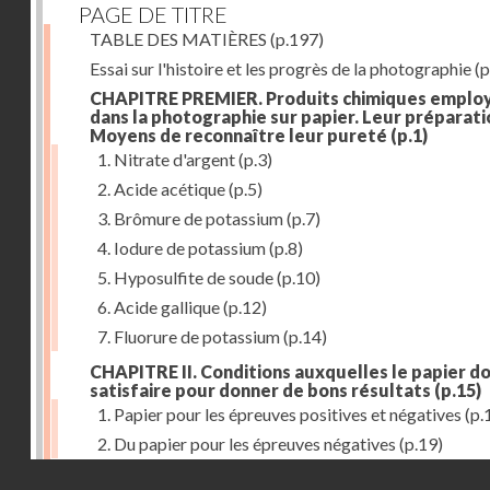
PAGE DE TITRE
TABLE DES MATIÈRES
(p.197)
Essai sur l'histoire et les progrès de la photographie
(p
CHAPITRE PREMIER. Produits chimiques emplo
dans la photographie sur papier. Leur préparati
Moyens de reconnaître leur pureté
(p.1)
1. Nitrate d'argent
(p.3)
2. Acide acétique
(p.5)
3. Brômure de potassium
(p.7)
4. Iodure de potassium
(p.8)
5. Hyposulfite de soude
(p.10)
6. Acide gallique
(p.12)
7. Fluorure de potassium
(p.14)
CHAPITRE II. Conditions auxquelles le papier do
satisfaire pour donner de bons résultats
(p.15)
1. Papier pour les épreuves positives et négatives
(p.
2. Du papier pour les épreuves négatives
(p.19)
Droits réservés - CNAM
CHAPITRE III. De l'exposition des modèles
(p.23