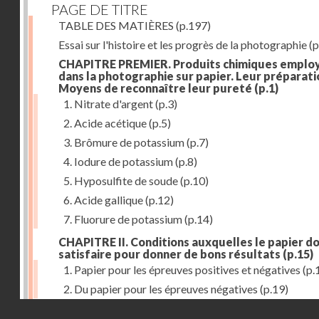
PAGE DE TITRE
TABLE DES MATIÈRES
(p.197)
Essai sur l'histoire et les progrès de la photographie
(p
CHAPITRE PREMIER. Produits chimiques emplo
dans la photographie sur papier. Leur préparati
Moyens de reconnaître leur pureté
(p.1)
1. Nitrate d'argent
(p.3)
2. Acide acétique
(p.5)
3. Brômure de potassium
(p.7)
4. Iodure de potassium
(p.8)
5. Hyposulfite de soude
(p.10)
6. Acide gallique
(p.12)
7. Fluorure de potassium
(p.14)
CHAPITRE II. Conditions auxquelles le papier do
satisfaire pour donner de bons résultats
(p.15)
1. Papier pour les épreuves positives et négatives
(p.
2. Du papier pour les épreuves négatives
(p.19)
Droits réservés - CNAM
CHAPITRE III. De l'exposition des modèles
(p.23