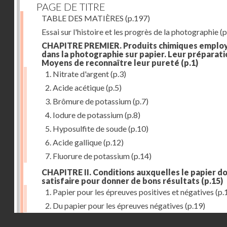
PAGE DE TITRE
TABLE DES MATIÈRES
(p.197)
Essai sur l'histoire et les progrès de la photographie
(p
CHAPITRE PREMIER. Produits chimiques emplo
dans la photographie sur papier. Leur préparati
Moyens de reconnaître leur pureté
(p.1)
1. Nitrate d'argent
(p.3)
2. Acide acétique
(p.5)
3. Brômure de potassium
(p.7)
4. Iodure de potassium
(p.8)
5. Hyposulfite de soude
(p.10)
6. Acide gallique
(p.12)
7. Fluorure de potassium
(p.14)
CHAPITRE II. Conditions auxquelles le papier do
satisfaire pour donner de bons résultats
(p.15)
1. Papier pour les épreuves positives et négatives
(p.
2. Du papier pour les épreuves négatives
(p.19)
Droits réservés - CNAM
CHAPITRE III. De l'exposition des modèles
(p.23