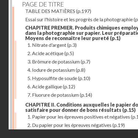
PAGE DE TITRE
TABLE DES MATIÈRES
(p.197)
Essai sur l'histoire et les progrès de la photographie
(p
CHAPITRE PREMIER. Produits chimiques emplo
dans la photographie sur papier. Leur préparati
Moyens de reconnaître leur pureté
(p.1)
1. Nitrate d'argent
(p.3)
2. Acide acétique
(p.5)
3. Brômure de potassium
(p.7)
4. Iodure de potassium
(p.8)
5. Hyposulfite de soude
(p.10)
6. Acide gallique
(p.12)
7. Fluorure de potassium
(p.14)
CHAPITRE II. Conditions auxquelles le papier do
satisfaire pour donner de bons résultats
(p.15)
1. Papier pour les épreuves positives et négatives
(p.
2. Du papier pour les épreuves négatives
(p.19)
Droits réservés - CNAM
CHAPITRE III. De l'exposition des modèles
(p.23