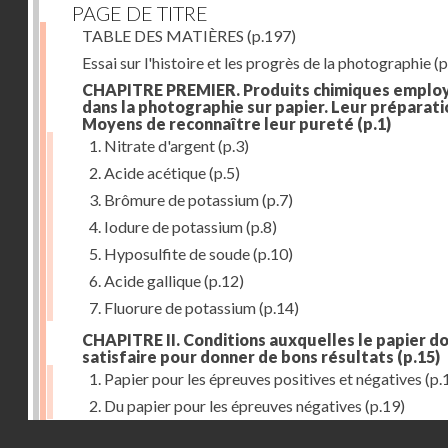
PAGE DE TITRE
TABLE DES MATIÈRES
(p.197)
Essai sur l'histoire et les progrès de la photographie
(p
CHAPITRE PREMIER. Produits chimiques emplo
dans la photographie sur papier. Leur préparati
Moyens de reconnaître leur pureté
(p.1)
1. Nitrate d'argent
(p.3)
2. Acide acétique
(p.5)
3. Brômure de potassium
(p.7)
4. Iodure de potassium
(p.8)
5. Hyposulfite de soude
(p.10)
6. Acide gallique
(p.12)
7. Fluorure de potassium
(p.14)
CHAPITRE II. Conditions auxquelles le papier do
satisfaire pour donner de bons résultats
(p.15)
1. Papier pour les épreuves positives et négatives
(p.
2. Du papier pour les épreuves négatives
(p.19)
Droits réservés - CNAM
CHAPITRE III. De l'exposition des modèles
(p.23