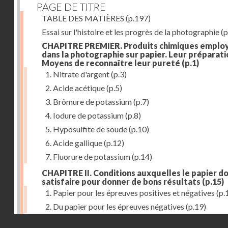
PAGE DE TITRE
TABLE DES MATIÈRES
(p.197)
Essai sur l'histoire et les progrès de la photographie
(p
CHAPITRE PREMIER. Produits chimiques emplo
dans la photographie sur papier. Leur préparati
Moyens de reconnaître leur pureté
(p.1)
1. Nitrate d'argent
(p.3)
2. Acide acétique
(p.5)
3. Brômure de potassium
(p.7)
4. Iodure de potassium
(p.8)
5. Hyposulfite de soude
(p.10)
6. Acide gallique
(p.12)
7. Fluorure de potassium
(p.14)
CHAPITRE II. Conditions auxquelles le papier do
satisfaire pour donner de bons résultats
(p.15)
1. Papier pour les épreuves positives et négatives
(p.
2. Du papier pour les épreuves négatives
(p.19)
Droits réservés - CNAM
CHAPITRE III. De l'exposition des modèles
(p.23