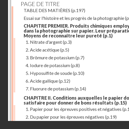
PAGE DE TITRE
TABLE DES MATIÈRES
(p.197)
Essai sur l'histoire et les progrès de la photographie
(p
CHAPITRE PREMIER. Produits chimiques emplo
dans la photographie sur papier. Leur préparati
Moyens de reconnaître leur pureté
(p.1)
1. Nitrate d'argent
(p.3)
2. Acide acétique
(p.5)
3. Brômure de potassium
(p.7)
4. Iodure de potassium
(p.8)
5. Hyposulfite de soude
(p.10)
6. Acide gallique
(p.12)
7. Fluorure de potassium
(p.14)
CHAPITRE II. Conditions auxquelles le papier do
satisfaire pour donner de bons résultats
(p.15)
1. Papier pour les épreuves positives et négatives
(p.
2. Du papier pour les épreuves négatives
(p.19)
Droits réservés - CNAM
CHAPITRE III. De l'exposition des modèles
(p.23