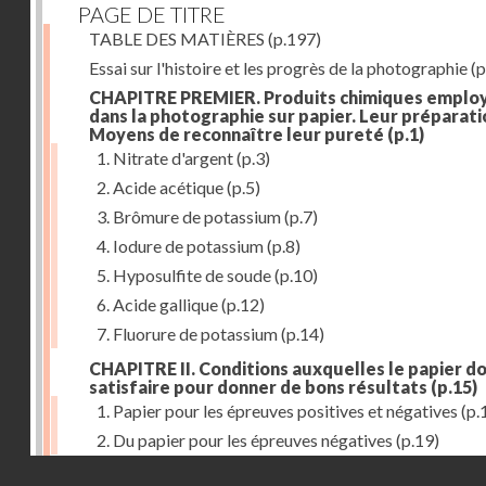
PAGE DE TITRE
TABLE DES MATIÈRES
(p.197)
Essai sur l'histoire et les progrès de la photographie
(p
CHAPITRE PREMIER. Produits chimiques emplo
dans la photographie sur papier. Leur préparati
Moyens de reconnaître leur pureté
(p.1)
1. Nitrate d'argent
(p.3)
2. Acide acétique
(p.5)
3. Brômure de potassium
(p.7)
4. Iodure de potassium
(p.8)
5. Hyposulfite de soude
(p.10)
6. Acide gallique
(p.12)
7. Fluorure de potassium
(p.14)
CHAPITRE II. Conditions auxquelles le papier do
satisfaire pour donner de bons résultats
(p.15)
1. Papier pour les épreuves positives et négatives
(p.
2. Du papier pour les épreuves négatives
(p.19)
Droits réservés - CNAM
CHAPITRE III. De l'exposition des modèles
(p.23