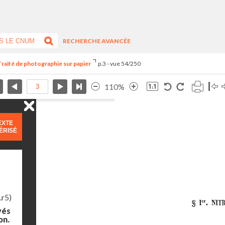
RECHERCHE AVANCÉE
Traité de photographie sur papier
p.3 - vue 54/250
110%
EXTE
ÉRISÉ
.r5)
yés
on.