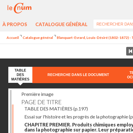
À PROPOS
CATALOGUE GÉNÉRAL
Accueil
Catalogue général
Blanquart-Evrard, Louis-Désiré (1802-1872) - 
TABLE
T
DES
RECHERCHE DANS LE DOCUMENT
OC
MATIÈRES
Première image
PAGE DE TITRE
TABLE DES MATIÈRES
(p.197)
Essai sur l'histoire et les progrès de la photographie
(p
CHAPITRE PREMIER. Produits chimiques emplo
dans la photographie sur papier. Leur préparati