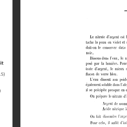
it
15)
)