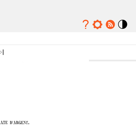
Mode
contraste
élévé