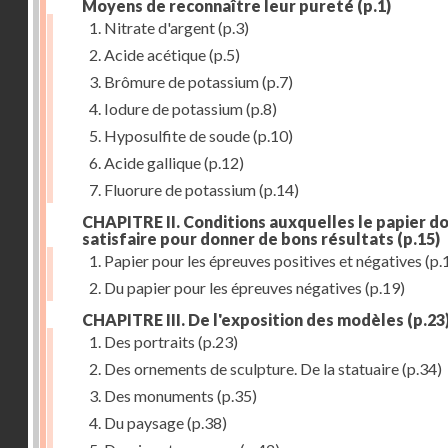
Moyens de reconnaître leur pureté
(p.1)
1. Nitrate d'argent
(p.3)
2. Acide acétique
(p.5)
3. Brômure de potassium
(p.7)
4. Iodure de potassium
(p.8)
5. Hyposulfite de soude
(p.10)
6. Acide gallique
(p.12)
7. Fluorure de potassium
(p.14)
CHAPITRE II. Conditions auxquelles le papier do
satisfaire pour donner de bons résultats
(p.15)
1. Papier pour les épreuves positives et négatives
(p.
2. Du papier pour les épreuves négatives
(p.19)
CHAPITRE III. De l'exposition des modèles
(p.23
1. Des portraits
(p.23)
2. Des ornements de sculpture. De la statuaire
(p.34)
3. Des monuments
(p.35)
4. Du paysage
(p.38)