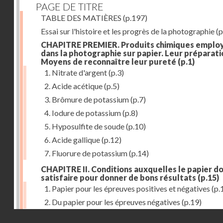
PAGE DE TITRE
TABLE DES MATIÈRES
(p.197)
Essai sur l'histoire et les progrès de la photographie
(p
CHAPITRE PREMIER. Produits chimiques emplo
dans la photographie sur papier. Leur préparati
Moyens de reconnaître leur pureté
(p.1)
1. Nitrate d'argent
(p.3)
2. Acide acétique
(p.5)
3. Brômure de potassium
(p.7)
4. Iodure de potassium
(p.8)
5. Hyposulfite de soude
(p.10)
6. Acide gallique
(p.12)
7. Fluorure de potassium
(p.14)
CHAPITRE II. Conditions auxquelles le papier do
satisfaire pour donner de bons résultats
(p.15)
1. Papier pour les épreuves positives et négatives
(p.
2. Du papier pour les épreuves négatives
(p.19)
Droits réservés - CNAM
CHAPITRE III. De l'exposition des modèles
(p.23