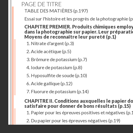
PAGE DE TITRE
TABLE DES MATIÈRES
(p.197)
Essai sur l'histoire et les progrès de la photographie
(p
CHAPITRE PREMIER. Produits chimiques emplo
dans la photographie sur papier. Leur préparati
Moyens de reconnaître leur pureté
(p.1)
1. Nitrate d'argent
(p.3)
2. Acide acétique
(p.5)
3. Brômure de potassium
(p.7)
4. Iodure de potassium
(p.8)
5. Hyposulfite de soude
(p.10)
6. Acide gallique
(p.12)
7. Fluorure de potassium
(p.14)
CHAPITRE II. Conditions auxquelles le papier do
satisfaire pour donner de bons résultats
(p.15)
1. Papier pour les épreuves positives et négatives
(p.
2. Du papier pour les épreuves négatives
(p.19)
Droits réservés - CNAM
CHAPITRE III. De l'exposition des modèles
(p.23