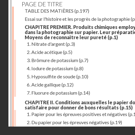
PAGE DE TITRE
TABLE DES MATIÈRES
(p.197)
Essai sur l'histoire et les progrès de la photographie
(p
CHAPITRE PREMIER. Produits chimiques emplo
dans la photographie sur papier. Leur préparati
Moyens de reconnaître leur pureté
(p.1)
1. Nitrate d'argent
(p.3)
2. Acide acétique
(p.5)
3. Brômure de potassium
(p.7)
4. Iodure de potassium
(p.8)
5. Hyposulfite de soude
(p.10)
6. Acide gallique
(p.12)
7. Fluorure de potassium
(p.14)
CHAPITRE II. Conditions auxquelles le papier do
satisfaire pour donner de bons résultats
(p.15)
1. Papier pour les épreuves positives et négatives
(p.
2. Du papier pour les épreuves négatives
(p.19)
Droits réservés - CNAM
CHAPITRE III. De l'exposition des modèles
(p.23