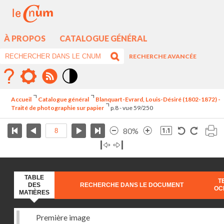
À PROPOS
CATALOGUE GÉNÉRAL
RECHERCHE AVANCÉE
Mode
contraste
Accueil
Catalogue général
Blanquart-Evrard, Louis-Désiré (1802-1872) -
élévé
Traité de photographie sur papier
p.8 - vue 59/250
80%
TABLE
T
DES
RECHERCHE DANS LE DOCUMENT
OC
MATIÈRES
Première image