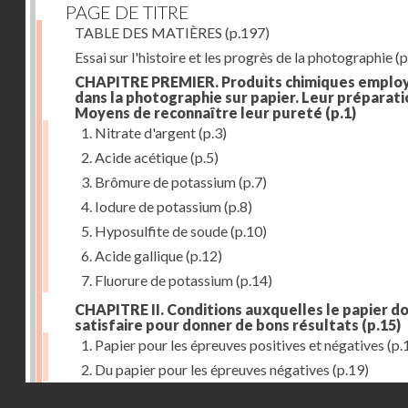
PAGE DE TITRE
TABLE DES MATIÈRES
(p.197)
Essai sur l'histoire et les progrès de la photographie
(p
CHAPITRE PREMIER. Produits chimiques emplo
dans la photographie sur papier. Leur préparati
Moyens de reconnaître leur pureté
(p.1)
1. Nitrate d'argent
(p.3)
2. Acide acétique
(p.5)
3. Brômure de potassium
(p.7)
4. Iodure de potassium
(p.8)
5. Hyposulfite de soude
(p.10)
6. Acide gallique
(p.12)
7. Fluorure de potassium
(p.14)
CHAPITRE II. Conditions auxquelles le papier do
satisfaire pour donner de bons résultats
(p.15)
1. Papier pour les épreuves positives et négatives
(p.
2. Du papier pour les épreuves négatives
(p.19)
Droits réservés - CNAM
CHAPITRE III. De l'exposition des modèles
(p.23