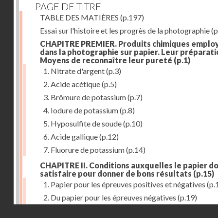
PAGE DE TITRE
TABLE DES MATIÈRES
(p.197)
Essai sur l'histoire et les progrès de la photographie
(p
CHAPITRE PREMIER. Produits chimiques emplo
dans la photographie sur papier. Leur préparati
Moyens de reconnaître leur pureté
(p.1)
1. Nitrate d'argent
(p.3)
2. Acide acétique
(p.5)
3. Brômure de potassium
(p.7)
4. Iodure de potassium
(p.8)
5. Hyposulfite de soude
(p.10)
6. Acide gallique
(p.12)
7. Fluorure de potassium
(p.14)
CHAPITRE II. Conditions auxquelles le papier do
satisfaire pour donner de bons résultats
(p.15)
1. Papier pour les épreuves positives et négatives
(p.
2. Du papier pour les épreuves négatives
(p.19)
Droits réservés - CNAM
CHAPITRE III. De l'exposition des modèles
(p.23