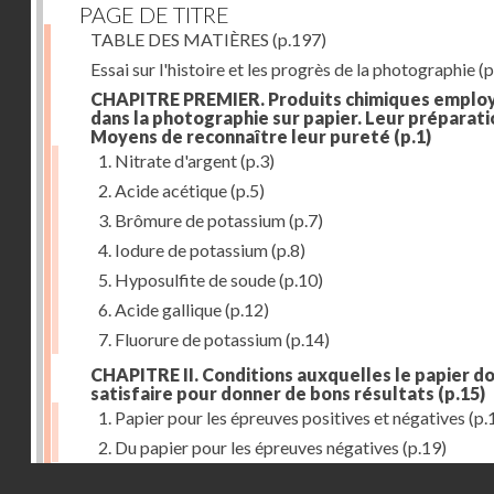
PAGE DE TITRE
TABLE DES MATIÈRES
(p.197)
Essai sur l'histoire et les progrès de la photographie
(p
CHAPITRE PREMIER. Produits chimiques emplo
dans la photographie sur papier. Leur préparati
Moyens de reconnaître leur pureté
(p.1)
1. Nitrate d'argent
(p.3)
2. Acide acétique
(p.5)
3. Brômure de potassium
(p.7)
4. Iodure de potassium
(p.8)
5. Hyposulfite de soude
(p.10)
6. Acide gallique
(p.12)
7. Fluorure de potassium
(p.14)
CHAPITRE II. Conditions auxquelles le papier do
satisfaire pour donner de bons résultats
(p.15)
1. Papier pour les épreuves positives et négatives
(p.
2. Du papier pour les épreuves négatives
(p.19)
Droits réservés - CNAM
CHAPITRE III. De l'exposition des modèles
(p.23