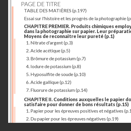
PAGE DE TITRE
TABLE DES MATIÈRES
(p.197)
Essai sur l'histoire et les progrès de la photographie
(p
CHAPITRE PREMIER. Produits chimiques emplo
dans la photographie sur papier. Leur préparati
Moyens de reconnaître leur pureté
(p.1)
1. Nitrate d'argent
(p.3)
2. Acide acétique
(p.5)
3. Brômure de potassium
(p.7)
4. Iodure de potassium
(p.8)
5. Hyposulfite de soude
(p.10)
6. Acide gallique
(p.12)
7. Fluorure de potassium
(p.14)
CHAPITRE II. Conditions auxquelles le papier do
satisfaire pour donner de bons résultats
(p.15)
1. Papier pour les épreuves positives et négatives
(p.
2. Du papier pour les épreuves négatives
(p.19)
Droits réservés - CNAM
CHAPITRE III. De l'exposition des modèles
(p.23