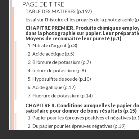
PAGE DE TITRE
TABLE DES MATIÈRES
(p.197)
Essai sur l'histoire et les progrès de la photographie
(p
CHAPITRE PREMIER. Produits chimiques emplo
dans la photographie sur papier. Leur préparati
Moyens de reconnaître leur pureté
(p.1)
1. Nitrate d'argent
(p.3)
2. Acide acétique
(p.5)
3. Brômure de potassium
(p.7)
4. Iodure de potassium
(p.8)
5. Hyposulfite de soude
(p.10)
6. Acide gallique
(p.12)
7. Fluorure de potassium
(p.14)
CHAPITRE II. Conditions auxquelles le papier do
satisfaire pour donner de bons résultats
(p.15)
1. Papier pour les épreuves positives et négatives
(p.
2. Du papier pour les épreuves négatives
(p.19)
Droits réservés - CNAM
CHAPITRE III. De l'exposition des modèles
(p.23