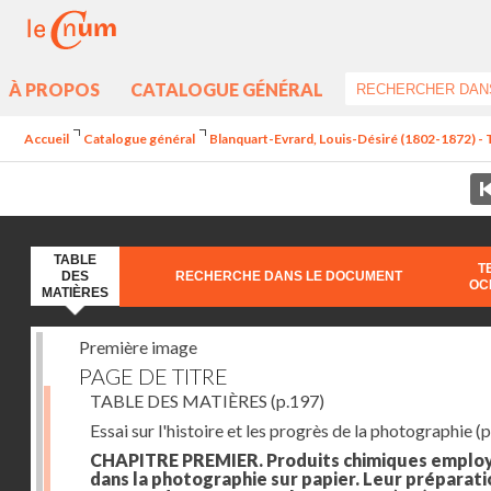
À PROPOS
CATALOGUE GÉNÉRAL
Accueil
Catalogue général
Blanquart-Evrard, Louis-Désiré (1802-1872) - 
TABLE
T
DES
RECHERCHE DANS LE DOCUMENT
OC
MATIÈRES
Première image
PAGE DE TITRE
TABLE DES MATIÈRES
(p.197)
Essai sur l'histoire et les progrès de la photographie
(p
CHAPITRE PREMIER. Produits chimiques emplo
dans la photographie sur papier. Leur préparati