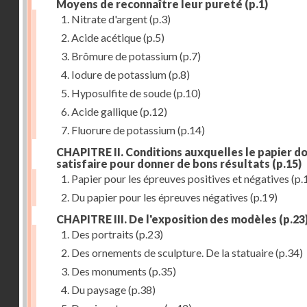
Moyens de reconnaître leur pureté
(p.1)
1. Nitrate d'argent
(p.3)
2. Acide acétique
(p.5)
3. Brômure de potassium
(p.7)
4. Iodure de potassium
(p.8)
5. Hyposulfite de soude
(p.10)
6. Acide gallique
(p.12)
7. Fluorure de potassium
(p.14)
CHAPITRE II. Conditions auxquelles le papier do
satisfaire pour donner de bons résultats
(p.15)
1. Papier pour les épreuves positives et négatives
(p.
2. Du papier pour les épreuves négatives
(p.19)
CHAPITRE III. De l'exposition des modèles
(p.23
1. Des portraits
(p.23)
2. Des ornements de sculpture. De la statuaire
(p.34)
3. Des monuments
(p.35)
4. Du paysage
(p.38)