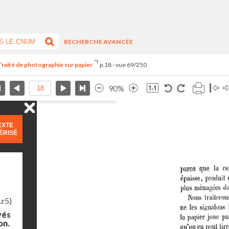
RECHERCHE AVANCÉE
Traité de photographie sur papier
p.18 - vue 69/250
90%
EXTE
ÉRISÉ
.r5)
yés
on.