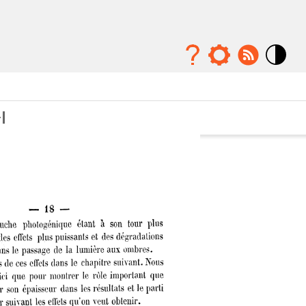
Mode
contraste
élévé