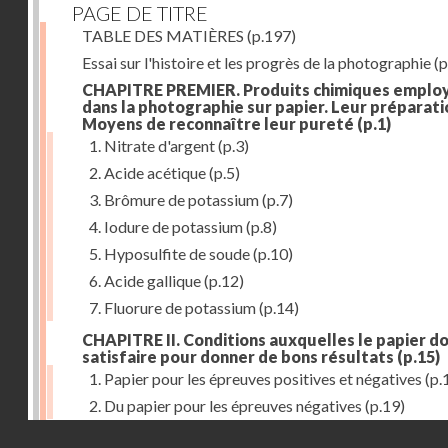
PAGE DE TITRE
TABLE DES MATIÈRES
(p.197)
Essai sur l'histoire et les progrès de la photographie
(p
CHAPITRE PREMIER. Produits chimiques emplo
dans la photographie sur papier. Leur préparati
Moyens de reconnaître leur pureté
(p.1)
1. Nitrate d'argent
(p.3)
2. Acide acétique
(p.5)
3. Brômure de potassium
(p.7)
4. Iodure de potassium
(p.8)
5. Hyposulfite de soude
(p.10)
6. Acide gallique
(p.12)
7. Fluorure de potassium
(p.14)
CHAPITRE II. Conditions auxquelles le papier do
satisfaire pour donner de bons résultats
(p.15)
1. Papier pour les épreuves positives et négatives
(p.
2. Du papier pour les épreuves négatives
(p.19)
Droits réservés - CNAM
CHAPITRE III. De l'exposition des modèles
(p.23