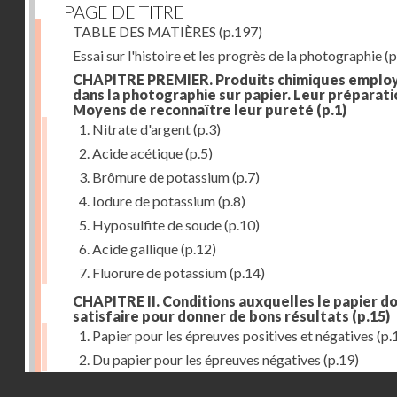
PAGE DE TITRE
TABLE DES MATIÈRES
(p.197)
Essai sur l'histoire et les progrès de la photographie
(p
CHAPITRE PREMIER. Produits chimiques emplo
dans la photographie sur papier. Leur préparati
Moyens de reconnaître leur pureté
(p.1)
1. Nitrate d'argent
(p.3)
2. Acide acétique
(p.5)
3. Brômure de potassium
(p.7)
4. Iodure de potassium
(p.8)
5. Hyposulfite de soude
(p.10)
6. Acide gallique
(p.12)
7. Fluorure de potassium
(p.14)
CHAPITRE II. Conditions auxquelles le papier do
satisfaire pour donner de bons résultats
(p.15)
1. Papier pour les épreuves positives et négatives
(p.
2. Du papier pour les épreuves négatives
(p.19)
Droits réservés - CNAM
CHAPITRE III. De l'exposition des modèles
(p.23