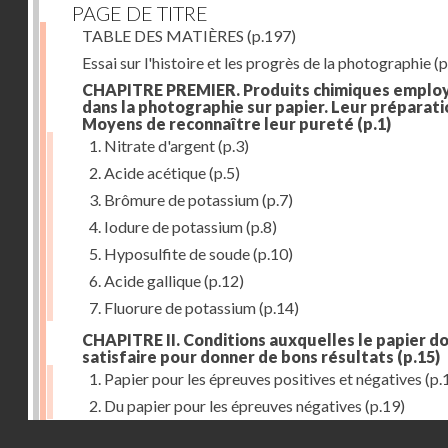
PAGE DE TITRE
TABLE DES MATIÈRES
(p.197)
Essai sur l'histoire et les progrès de la photographie
(p
CHAPITRE PREMIER. Produits chimiques emplo
dans la photographie sur papier. Leur préparati
Moyens de reconnaître leur pureté
(p.1)
1. Nitrate d'argent
(p.3)
2. Acide acétique
(p.5)
3. Brômure de potassium
(p.7)
4. Iodure de potassium
(p.8)
5. Hyposulfite de soude
(p.10)
6. Acide gallique
(p.12)
7. Fluorure de potassium
(p.14)
CHAPITRE II. Conditions auxquelles le papier do
satisfaire pour donner de bons résultats
(p.15)
1. Papier pour les épreuves positives et négatives
(p.
2. Du papier pour les épreuves négatives
(p.19)
Droits réservés - CNAM
CHAPITRE III. De l'exposition des modèles
(p.23