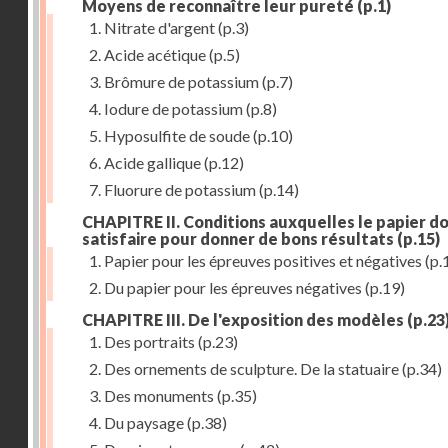
Moyens de reconnaître leur pureté
(p.1)
1. Nitrate d'argent
(p.3)
2. Acide acétique
(p.5)
3. Brômure de potassium
(p.7)
4. Iodure de potassium
(p.8)
5. Hyposulfite de soude
(p.10)
6. Acide gallique
(p.12)
7. Fluorure de potassium
(p.14)
CHAPITRE II. Conditions auxquelles le papier do
satisfaire pour donner de bons résultats
(p.15)
1. Papier pour les épreuves positives et négatives
(p.
2. Du papier pour les épreuves négatives
(p.19)
CHAPITRE III. De l'exposition des modèles
(p.23
1. Des portraits
(p.23)
2. Des ornements de sculpture. De la statuaire
(p.34)
3. Des monuments
(p.35)
4. Du paysage
(p.38)