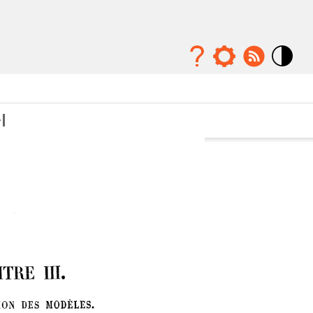
Mode
contraste
élévé