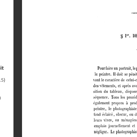
it
15)
)