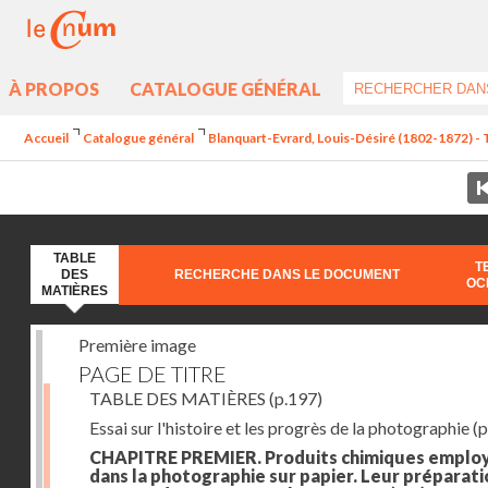
À PROPOS
CATALOGUE GÉNÉRAL
Accueil
Catalogue général
Blanquart-Evrard, Louis-Désiré (1802-1872) - 
TABLE
T
DES
RECHERCHE DANS LE DOCUMENT
OC
MATIÈRES
Première image
PAGE DE TITRE
TABLE DES MATIÈRES
(p.197)
Essai sur l'histoire et les progrès de la photographie
(p
CHAPITRE PREMIER. Produits chimiques emplo
dans la photographie sur papier. Leur préparati