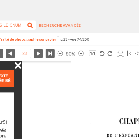
RECHERCHE AVANCÉE
Traité de photographie sur papier
p.23 - vue 74/250
80%
EXTE
ÉRISÉ
.r5)
yés
on.