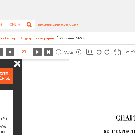
RECHERCHE AVANCÉE
Traité de photographie sur papier
p.23 - vue 74/250
90%
EXTE
ÉRISÉ
.r5)
yés
on.