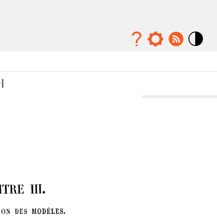
Mode
contraste
élévé