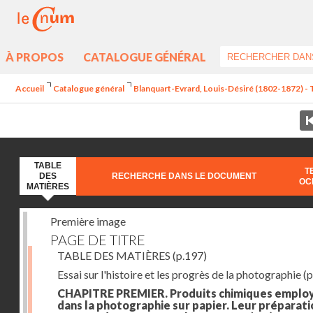
À PROPOS
CATALOGUE GÉNÉRAL
Accueil
Catalogue général
Blanquart-Evrard, Louis-Désiré (1802-1872) - 
TABLE
T
DES
RECHERCHE DANS LE DOCUMENT
OC
MATIÈRES
Première image
PAGE DE TITRE
TABLE DES MATIÈRES
(p.197)
Essai sur l'histoire et les progrès de la photographie
(p
CHAPITRE PREMIER. Produits chimiques emplo
dans la photographie sur papier. Leur préparati