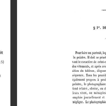
it
15)
)