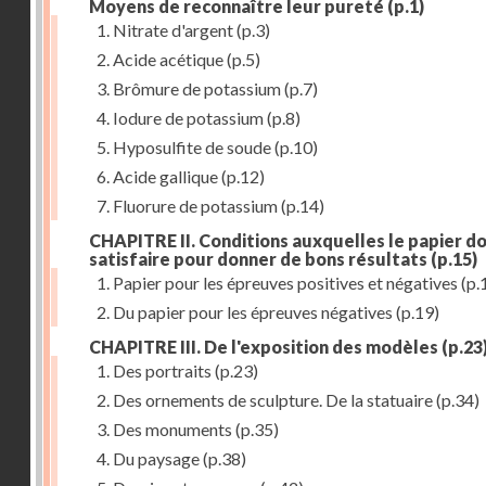
Moyens de reconnaître leur pureté
(p.1)
1. Nitrate d'argent
(p.3)
2. Acide acétique
(p.5)
3. Brômure de potassium
(p.7)
4. Iodure de potassium
(p.8)
5. Hyposulfite de soude
(p.10)
6. Acide gallique
(p.12)
7. Fluorure de potassium
(p.14)
CHAPITRE II. Conditions auxquelles le papier do
satisfaire pour donner de bons résultats
(p.15)
1. Papier pour les épreuves positives et négatives
(p.
2. Du papier pour les épreuves négatives
(p.19)
CHAPITRE III. De l'exposition des modèles
(p.23
1. Des portraits
(p.23)
2. Des ornements de sculpture. De la statuaire
(p.34)
3. Des monuments
(p.35)
4. Du paysage
(p.38)