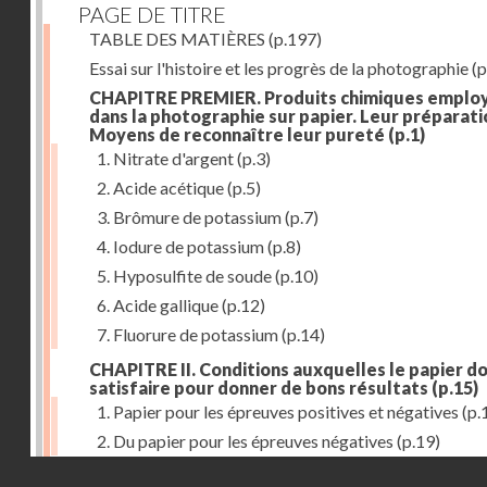
PAGE DE TITRE
TABLE DES MATIÈRES
(p.197)
Essai sur l'histoire et les progrès de la photographie
(p
CHAPITRE PREMIER. Produits chimiques emplo
dans la photographie sur papier. Leur préparati
Moyens de reconnaître leur pureté
(p.1)
1. Nitrate d'argent
(p.3)
2. Acide acétique
(p.5)
3. Brômure de potassium
(p.7)
4. Iodure de potassium
(p.8)
5. Hyposulfite de soude
(p.10)
6. Acide gallique
(p.12)
7. Fluorure de potassium
(p.14)
CHAPITRE II. Conditions auxquelles le papier do
satisfaire pour donner de bons résultats
(p.15)
1. Papier pour les épreuves positives et négatives
(p.
2. Du papier pour les épreuves négatives
(p.19)
Droits réservés - CNAM
CHAPITRE III. De l'exposition des modèles
(p.23