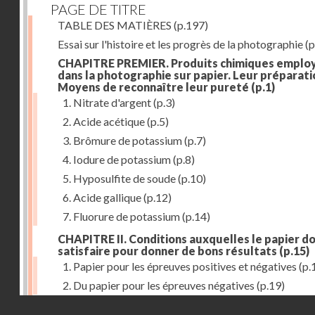
PAGE DE TITRE
TABLE DES MATIÈRES
(p.197)
Essai sur l'histoire et les progrès de la photographie
(p
CHAPITRE PREMIER. Produits chimiques emplo
dans la photographie sur papier. Leur préparati
Moyens de reconnaître leur pureté
(p.1)
1. Nitrate d'argent
(p.3)
2. Acide acétique
(p.5)
3. Brômure de potassium
(p.7)
4. Iodure de potassium
(p.8)
5. Hyposulfite de soude
(p.10)
6. Acide gallique
(p.12)
7. Fluorure de potassium
(p.14)
CHAPITRE II. Conditions auxquelles le papier do
satisfaire pour donner de bons résultats
(p.15)
1. Papier pour les épreuves positives et négatives
(p.
2. Du papier pour les épreuves négatives
(p.19)
Droits réservés - CNAM
CHAPITRE III. De l'exposition des modèles
(p.23