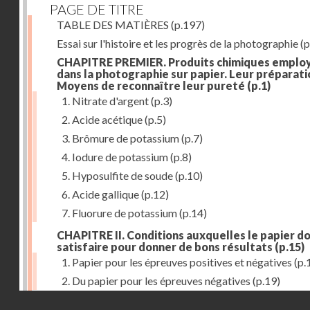
PAGE DE TITRE
TABLE DES MATIÈRES
(p.197)
Essai sur l'histoire et les progrès de la photographie
(p
CHAPITRE PREMIER. Produits chimiques emplo
dans la photographie sur papier. Leur préparati
Moyens de reconnaître leur pureté
(p.1)
1. Nitrate d'argent
(p.3)
2. Acide acétique
(p.5)
3. Brômure de potassium
(p.7)
4. Iodure de potassium
(p.8)
5. Hyposulfite de soude
(p.10)
6. Acide gallique
(p.12)
7. Fluorure de potassium
(p.14)
CHAPITRE II. Conditions auxquelles le papier do
satisfaire pour donner de bons résultats
(p.15)
1. Papier pour les épreuves positives et négatives
(p.
2. Du papier pour les épreuves négatives
(p.19)
Droits réservés - CNAM
CHAPITRE III. De l'exposition des modèles
(p.23