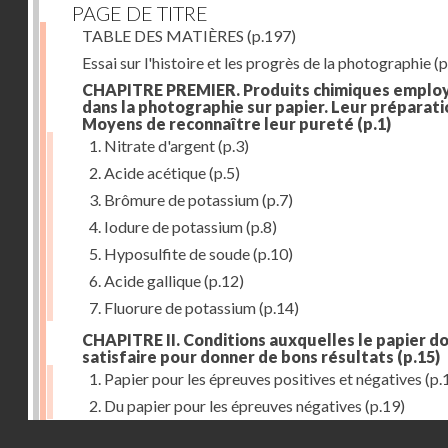
PAGE DE TITRE
TABLE DES MATIÈRES
(p.197)
Essai sur l'histoire et les progrès de la photographie
(p
CHAPITRE PREMIER. Produits chimiques emplo
dans la photographie sur papier. Leur préparati
Moyens de reconnaître leur pureté
(p.1)
1. Nitrate d'argent
(p.3)
2. Acide acétique
(p.5)
3. Brômure de potassium
(p.7)
4. Iodure de potassium
(p.8)
5. Hyposulfite de soude
(p.10)
6. Acide gallique
(p.12)
7. Fluorure de potassium
(p.14)
CHAPITRE II. Conditions auxquelles le papier do
satisfaire pour donner de bons résultats
(p.15)
1. Papier pour les épreuves positives et négatives
(p.
2. Du papier pour les épreuves négatives
(p.19)
Droits réservés - CNAM
CHAPITRE III. De l'exposition des modèles
(p.23