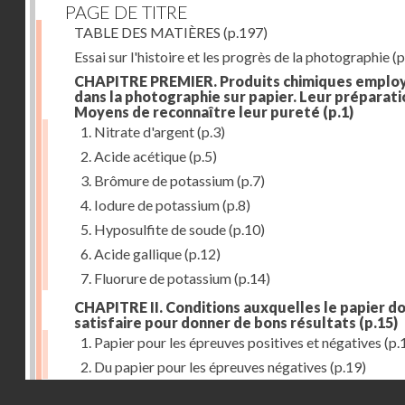
PAGE DE TITRE
TABLE DES MATIÈRES
(p.197)
Essai sur l'histoire et les progrès de la photographie
(p
CHAPITRE PREMIER. Produits chimiques emplo
dans la photographie sur papier. Leur préparati
Moyens de reconnaître leur pureté
(p.1)
1. Nitrate d'argent
(p.3)
2. Acide acétique
(p.5)
3. Brômure de potassium
(p.7)
4. Iodure de potassium
(p.8)
5. Hyposulfite de soude
(p.10)
6. Acide gallique
(p.12)
7. Fluorure de potassium
(p.14)
CHAPITRE II. Conditions auxquelles le papier do
satisfaire pour donner de bons résultats
(p.15)
1. Papier pour les épreuves positives et négatives
(p.
2. Du papier pour les épreuves négatives
(p.19)
Droits réservés - CNAM
CHAPITRE III. De l'exposition des modèles
(p.23