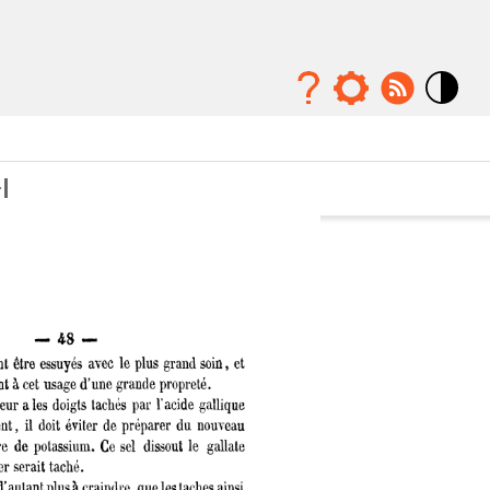
Mode
contraste
élévé