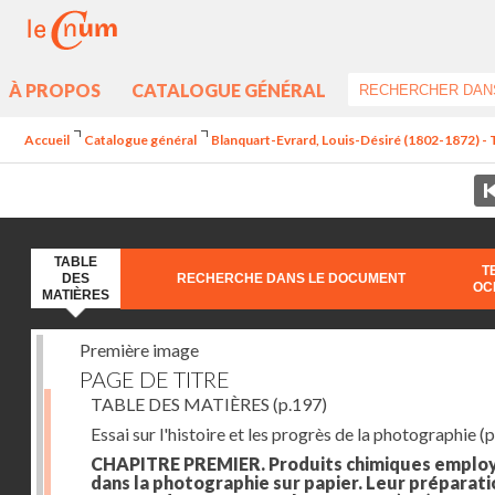
À PROPOS
CATALOGUE GÉNÉRAL
Accueil
Catalogue général
Blanquart-Evrard, Louis-Désiré (1802-1872) - 
TABLE
T
DES
RECHERCHE DANS LE DOCUMENT
OC
MATIÈRES
Première image
PAGE DE TITRE
TABLE DES MATIÈRES
(p.197)
Essai sur l'histoire et les progrès de la photographie
(p
CHAPITRE PREMIER. Produits chimiques emplo
dans la photographie sur papier. Leur préparati