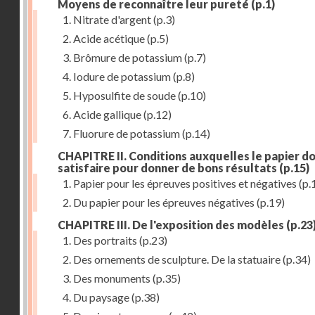
Moyens de reconnaître leur pureté
(p.1)
1. Nitrate d'argent
(p.3)
2. Acide acétique
(p.5)
3. Brômure de potassium
(p.7)
4. Iodure de potassium
(p.8)
5. Hyposulfite de soude
(p.10)
6. Acide gallique
(p.12)
7. Fluorure de potassium
(p.14)
CHAPITRE II. Conditions auxquelles le papier do
satisfaire pour donner de bons résultats
(p.15)
1. Papier pour les épreuves positives et négatives
(p.
2. Du papier pour les épreuves négatives
(p.19)
CHAPITRE III. De l'exposition des modèles
(p.23
1. Des portraits
(p.23)
2. Des ornements de sculpture. De la statuaire
(p.34)
3. Des monuments
(p.35)
4. Du paysage
(p.38)