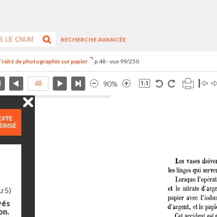
RECHERCHE AVANCÉE
Traité de photographie sur papier
p.48 - vue 99/250
90%
EXTE
ÉRISÉ
.r5)
yés
on.