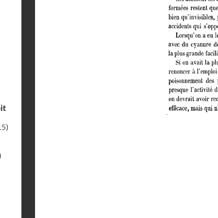
it
15)
)