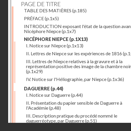
PAGE DE TITRE
TABLE DES MATIÈRES
(p.185)
PRÉFACE
(p.1x5)
INTRODUCTION exposant l'état de la question avan
Nicéphore Niepce
(p.1x7)
NICÉPHORE NIEPCE
(p.1X13)
I. Notice sur Niepce
(p.1x13)
II. Lettres de Niepce sur les expériences de 1816
(p.1
III. Lettres de Niepce relatives à la gravure et à la
représentation positive des image de la chambre noi
(p.1x29)
IV. Notice sur l'Héliographie, par Niepce
(p.1x36)
DAGUERRE
(p.44)
I. Notice sur Daguerre
(p.44)
II. Présentation du papier sensible de Daguerre à
l'Académie
(p.48)
III. Description pratique du procédé nommé le
daguerréotype, par Daguerre
(p.51)
Droits réservés - CNAM
IV. Lettre de Daguerre, relative à ses idées au sujet du