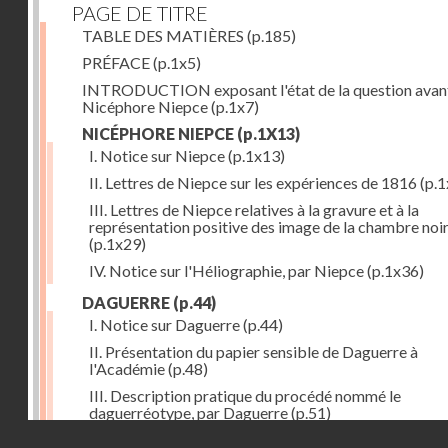
PAGE DE TITRE
TABLE DES MATIÈRES
(p.185)
PRÉFACE
(p.1x5)
INTRODUCTION exposant l'état de la question avan
Nicéphore Niepce
(p.1x7)
NICÉPHORE NIEPCE
(p.1X13)
I. Notice sur Niepce
(p.1x13)
II. Lettres de Niepce sur les expériences de 1816
(p.1
III. Lettres de Niepce relatives à la gravure et à la
représentation positive des image de la chambre noi
(p.1x29)
IV. Notice sur l'Héliographie, par Niepce
(p.1x36)
DAGUERRE
(p.44)
I. Notice sur Daguerre
(p.44)
II. Présentation du papier sensible de Daguerre à
l'Académie
(p.48)
III. Description pratique du procédé nommé le
daguerréotype, par Daguerre
(p.51)
Droits réservés - CNAM
IV. Lettre de Daguerre, relative à ses idées au sujet du