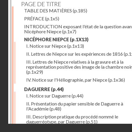
PAGE DE TITRE
TABLE DES MATIÈRES
(p.185)
PRÉFACE
(p.1x5)
INTRODUCTION exposant l'état de la question avan
Nicéphore Niepce
(p.1x7)
NICÉPHORE NIEPCE
(p.1X13)
I. Notice sur Niepce
(p.1x13)
II. Lettres de Niepce sur les expériences de 1816
(p.1
III. Lettres de Niepce relatives à la gravure et à la
représentation positive des image de la chambre noi
(p.1x29)
IV. Notice sur l'Héliographie, par Niepce
(p.1x36)
DAGUERRE
(p.44)
I. Notice sur Daguerre
(p.44)
II. Présentation du papier sensible de Daguerre à
l'Académie
(p.48)
III. Description pratique du procédé nommé le
daguerréotype, par Daguerre
(p.51)
Droits réservés - CNAM
IV. Lettre de Daguerre, relative à ses idées au sujet du