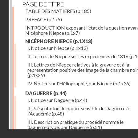
PAGE DE TITRE
TABLE DES MATIÈRES
(p.185)
PRÉFACE
(p.1x5)
INTRODUCTION exposant l'état de la question avan
Nicéphore Niepce
(p.1x7)
NICÉPHORE NIEPCE
(p.1X13)
I. Notice sur Niepce
(p.1x13)
II. Lettres de Niepce sur les expériences de 1816
(p.1
III. Lettres de Niepce relatives à la gravure et à la
représentation positive des image de la chambre noi
(p.1x29)
IV. Notice sur l'Héliographie, par Niepce
(p.1x36)
DAGUERRE
(p.44)
I. Notice sur Daguerre
(p.44)
II. Présentation du papier sensible de Daguerre à
l'Académie
(p.48)
III. Description pratique du procédé nommé le
daguerréotype, par Daguerre
(p.51)
Droits réservés - CNAM
IV. Lettre de Daguerre, relative à ses idées au sujet du