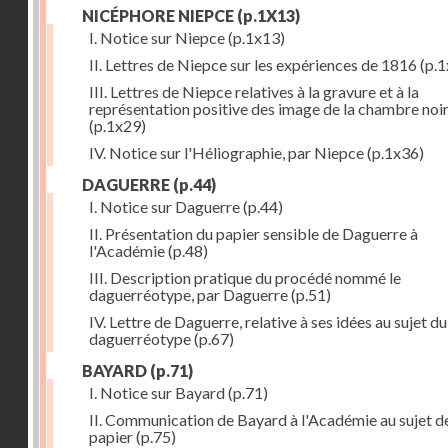
NICÉPHORE NIEPCE
(p.1X13)
I. Notice sur Niepce
(p.1x13)
II. Lettres de Niepce sur les expériences de 1816
(p.1
III. Lettres de Niepce relatives à la gravure et à la
représentation positive des image de la chambre noi
(p.1x29)
IV. Notice sur l'Héliographie, par Niepce
(p.1x36)
DAGUERRE
(p.44)
I. Notice sur Daguerre
(p.44)
II. Présentation du papier sensible de Daguerre à
l'Académie
(p.48)
III. Description pratique du procédé nommé le
daguerréotype, par Daguerre
(p.51)
IV. Lettre de Daguerre, relative à ses idées au sujet du
daguerréotype
(p.67)
BAYARD
(p.71)
I. Notice sur Bayard
(p.71)
II. Communication de Bayard à l'Académie au sujet d
papier
(p.75)