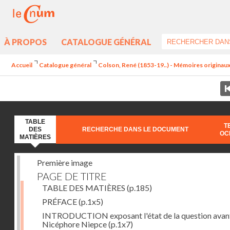
À PROPOS
CATALOGUE GÉNÉRAL
Accueil
Catalogue général
Colson, René (1853-19..) - Mémoires originaux 
TABLE
T
DES
RECHERCHE DANS LE DOCUMENT
OC
MATIÈRES
Première image
PAGE DE TITRE
TABLE DES MATIÈRES
(p.185)
PRÉFACE
(p.1x5)
INTRODUCTION exposant l'état de la question avan
Nicéphore Niepce
(p.1x7)