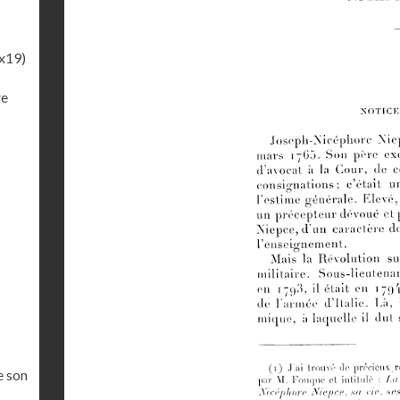
x19)
re
e son