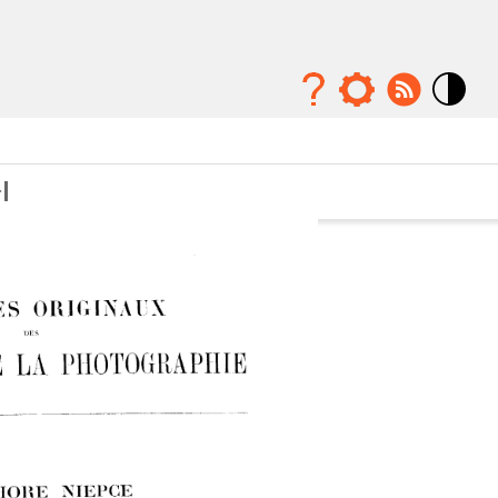
Mode
contraste
élévé