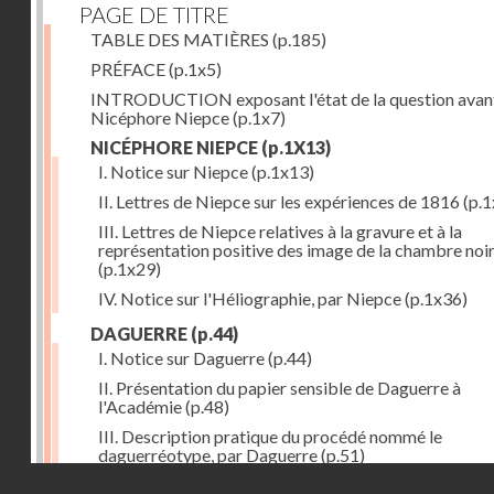
PAGE DE TITRE
TABLE DES MATIÈRES
(p.185)
PRÉFACE
(p.1x5)
INTRODUCTION exposant l'état de la question avan
Nicéphore Niepce
(p.1x7)
NICÉPHORE NIEPCE
(p.1X13)
I. Notice sur Niepce
(p.1x13)
II. Lettres de Niepce sur les expériences de 1816
(p.1
III. Lettres de Niepce relatives à la gravure et à la
représentation positive des image de la chambre noi
(p.1x29)
IV. Notice sur l'Héliographie, par Niepce
(p.1x36)
DAGUERRE
(p.44)
I. Notice sur Daguerre
(p.44)
II. Présentation du papier sensible de Daguerre à
l'Académie
(p.48)
III. Description pratique du procédé nommé le
daguerréotype, par Daguerre
(p.51)
Droits réservés - CNAM
IV. Lettre de Daguerre, relative à ses idées au sujet du