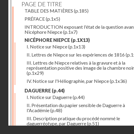
PAGE DE TITRE
TABLE DES MATIÈRES
(p.185)
PRÉFACE
(p.1x5)
INTRODUCTION exposant l'état de la question avan
Nicéphore Niepce
(p.1x7)
NICÉPHORE NIEPCE
(p.1X13)
I. Notice sur Niepce
(p.1x13)
II. Lettres de Niepce sur les expériences de 1816
(p.1
III. Lettres de Niepce relatives à la gravure et à la
représentation positive des image de la chambre noi
(p.1x29)
IV. Notice sur l'Héliographie, par Niepce
(p.1x36)
DAGUERRE
(p.44)
I. Notice sur Daguerre
(p.44)
II. Présentation du papier sensible de Daguerre à
l'Académie
(p.48)
III. Description pratique du procédé nommé le
daguerréotype, par Daguerre
(p.51)
Droits réservés - CNAM
IV. Lettre de Daguerre, relative à ses idées au sujet du