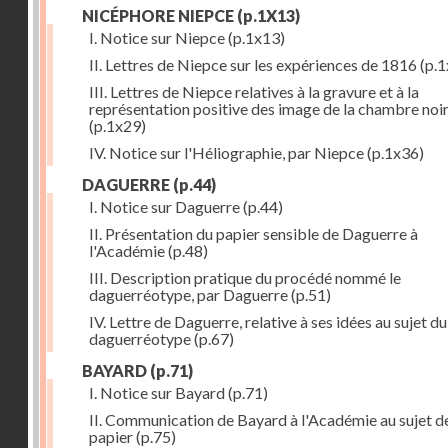
NICÉPHORE NIEPCE
(p.1X13)
I. Notice sur Niepce
(p.1x13)
II. Lettres de Niepce sur les expériences de 1816
(p.1
III. Lettres de Niepce relatives à la gravure et à la
représentation positive des image de la chambre noi
(p.1x29)
IV. Notice sur l'Héliographie, par Niepce
(p.1x36)
DAGUERRE
(p.44)
I. Notice sur Daguerre
(p.44)
II. Présentation du papier sensible de Daguerre à
l'Académie
(p.48)
III. Description pratique du procédé nommé le
daguerréotype, par Daguerre
(p.51)
IV. Lettre de Daguerre, relative à ses idées au sujet du
daguerréotype
(p.67)
BAYARD
(p.71)
I. Notice sur Bayard
(p.71)
II. Communication de Bayard à l'Académie au sujet d
papier
(p.75)