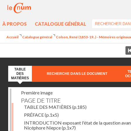
À PROPOS
CATALOGUE GÉNÉRAL
Accueil
Catalogue général
Colson, René (1853-19..) - Mémoires originaux 
TABLE
T
DES
RECHERCHE DANS LE DOCUMENT
OC
MATIÈRES
Première image
PAGE DE TITRE
TABLE DES MATIÈRES
(p.185)
PRÉFACE
(p.1x5)
INTRODUCTION exposant l'état de la question avan
Nicéphore Niepce
(p.1x7)