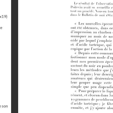
x19)
re
e son