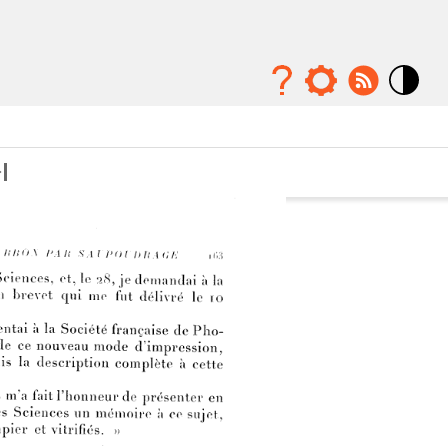
Mode
contraste
élévé