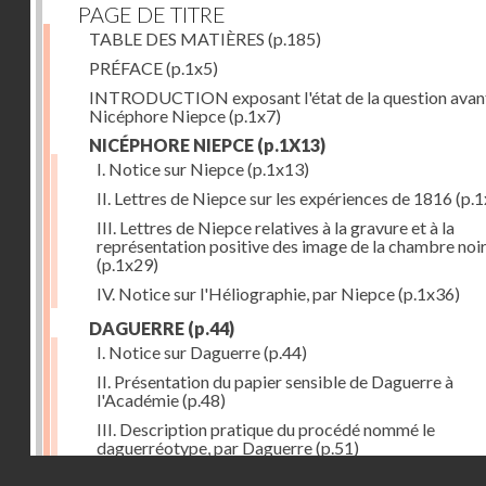
PAGE DE TITRE
TABLE DES MATIÈRES
(p.185)
PRÉFACE
(p.1x5)
INTRODUCTION exposant l'état de la question avan
Nicéphore Niepce
(p.1x7)
NICÉPHORE NIEPCE
(p.1X13)
I. Notice sur Niepce
(p.1x13)
II. Lettres de Niepce sur les expériences de 1816
(p.1
III. Lettres de Niepce relatives à la gravure et à la
représentation positive des image de la chambre noi
(p.1x29)
IV. Notice sur l'Héliographie, par Niepce
(p.1x36)
DAGUERRE
(p.44)
I. Notice sur Daguerre
(p.44)
II. Présentation du papier sensible de Daguerre à
l'Académie
(p.48)
III. Description pratique du procédé nommé le
daguerréotype, par Daguerre
(p.51)
Droits réservés - CNAM
IV. Lettre de Daguerre, relative à ses idées au sujet du