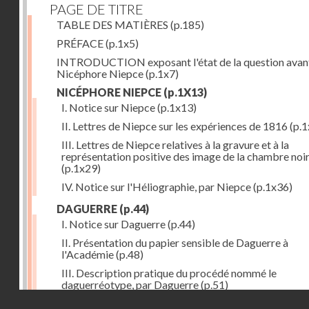
PAGE DE TITRE
TABLE DES MATIÈRES
(p.185)
PRÉFACE
(p.1x5)
INTRODUCTION exposant l'état de la question avan
Nicéphore Niepce
(p.1x7)
NICÉPHORE NIEPCE
(p.1X13)
I. Notice sur Niepce
(p.1x13)
II. Lettres de Niepce sur les expériences de 1816
(p.1
III. Lettres de Niepce relatives à la gravure et à la
représentation positive des image de la chambre noi
(p.1x29)
IV. Notice sur l'Héliographie, par Niepce
(p.1x36)
DAGUERRE
(p.44)
I. Notice sur Daguerre
(p.44)
II. Présentation du papier sensible de Daguerre à
l'Académie
(p.48)
III. Description pratique du procédé nommé le
daguerréotype, par Daguerre
(p.51)
Droits réservés - CNAM
IV. Lettre de Daguerre, relative à ses idées au sujet du