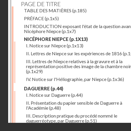
PAGE DE TITRE
TABLE DES MATIÈRES
(p.185)
PRÉFACE
(p.1x5)
INTRODUCTION exposant l'état de la question avan
Nicéphore Niepce
(p.1x7)
NICÉPHORE NIEPCE
(p.1X13)
I. Notice sur Niepce
(p.1x13)
II. Lettres de Niepce sur les expériences de 1816
(p.1
III. Lettres de Niepce relatives à la gravure et à la
représentation positive des image de la chambre noi
(p.1x29)
IV. Notice sur l'Héliographie, par Niepce
(p.1x36)
DAGUERRE
(p.44)
I. Notice sur Daguerre
(p.44)
II. Présentation du papier sensible de Daguerre à
l'Académie
(p.48)
III. Description pratique du procédé nommé le
daguerréotype, par Daguerre
(p.51)
Droits réservés - CNAM
IV. Lettre de Daguerre, relative à ses idées au sujet du