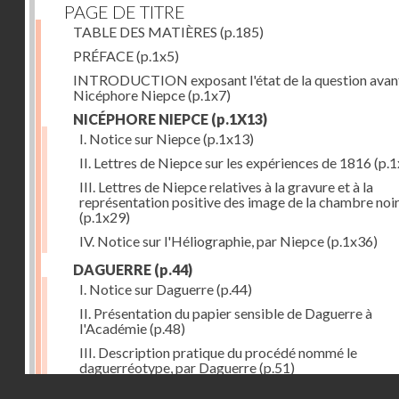
PAGE DE TITRE
TABLE DES MATIÈRES
(p.185)
PRÉFACE
(p.1x5)
INTRODUCTION exposant l'état de la question avan
Nicéphore Niepce
(p.1x7)
NICÉPHORE NIEPCE
(p.1X13)
I. Notice sur Niepce
(p.1x13)
II. Lettres de Niepce sur les expériences de 1816
(p.1
III. Lettres de Niepce relatives à la gravure et à la
représentation positive des image de la chambre noi
(p.1x29)
IV. Notice sur l'Héliographie, par Niepce
(p.1x36)
DAGUERRE
(p.44)
I. Notice sur Daguerre
(p.44)
II. Présentation du papier sensible de Daguerre à
l'Académie
(p.48)
III. Description pratique du procédé nommé le
daguerréotype, par Daguerre
(p.51)
Droits réservés - CNAM
IV. Lettre de Daguerre, relative à ses idées au sujet du