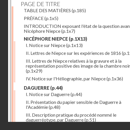
PAGE DE TITRE
TABLE DES MATIÈRES
(p.185)
PRÉFACE
(p.1x5)
INTRODUCTION exposant l'état de la question avan
Nicéphore Niepce
(p.1x7)
NICÉPHORE NIEPCE
(p.1X13)
I. Notice sur Niepce
(p.1x13)
II. Lettres de Niepce sur les expériences de 1816
(p.1
III. Lettres de Niepce relatives à la gravure et à la
représentation positive des image de la chambre noi
(p.1x29)
IV. Notice sur l'Héliographie, par Niepce
(p.1x36)
DAGUERRE
(p.44)
I. Notice sur Daguerre
(p.44)
II. Présentation du papier sensible de Daguerre à
l'Académie
(p.48)
III. Description pratique du procédé nommé le
daguerréotype, par Daguerre
(p.51)
Droits réservés - CNAM
IV. Lettre de Daguerre, relative à ses idées au sujet du