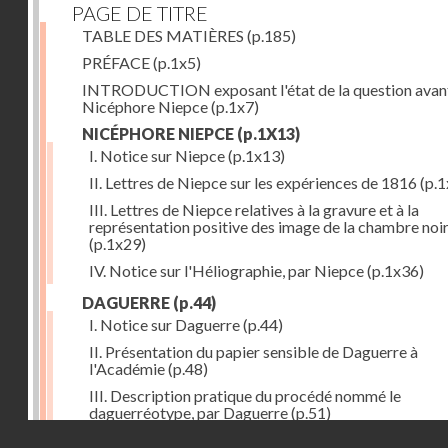
PAGE DE TITRE
TABLE DES MATIÈRES
(p.185)
PRÉFACE
(p.1x5)
INTRODUCTION exposant l'état de la question avan
Nicéphore Niepce
(p.1x7)
NICÉPHORE NIEPCE
(p.1X13)
I. Notice sur Niepce
(p.1x13)
II. Lettres de Niepce sur les expériences de 1816
(p.1
III. Lettres de Niepce relatives à la gravure et à la
représentation positive des image de la chambre noi
(p.1x29)
IV. Notice sur l'Héliographie, par Niepce
(p.1x36)
DAGUERRE
(p.44)
I. Notice sur Daguerre
(p.44)
II. Présentation du papier sensible de Daguerre à
l'Académie
(p.48)
III. Description pratique du procédé nommé le
daguerréotype, par Daguerre
(p.51)
Droits réservés - CNAM
IV. Lettre de Daguerre, relative à ses idées au sujet du