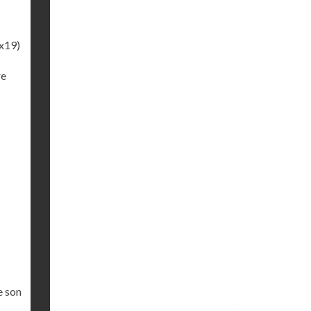
x19)
re
e son