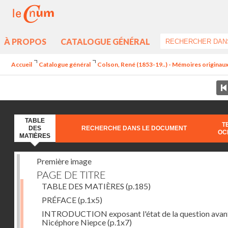
À PROPOS
CATALOGUE GÉNÉRAL
Accueil
Catalogue général
Colson, René (1853-19..) - Mémoires originaux 
TABLE
T
DES
RECHERCHE DANS LE DOCUMENT
OC
MATIÈRES
Première image
PAGE DE TITRE
TABLE DES MATIÈRES
(p.185)
PRÉFACE
(p.1x5)
INTRODUCTION exposant l'état de la question avan
Nicéphore Niepce
(p.1x7)