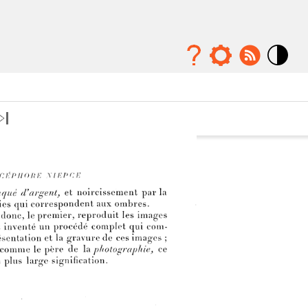
Mode
contraste
élévé