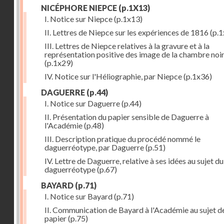
NICÉPHORE NIEPCE
(p.1X13)
I. Notice sur Niepce
(p.1x13)
II. Lettres de Niepce sur les expériences de 1816
(p.1
III. Lettres de Niepce relatives à la gravure et à la
représentation positive des image de la chambre noi
(p.1x29)
IV. Notice sur l'Héliographie, par Niepce
(p.1x36)
DAGUERRE
(p.44)
I. Notice sur Daguerre
(p.44)
II. Présentation du papier sensible de Daguerre à
l'Académie
(p.48)
III. Description pratique du procédé nommé le
daguerréotype, par Daguerre
(p.51)
IV. Lettre de Daguerre, relative à ses idées au sujet du
daguerréotype
(p.67)
BAYARD
(p.71)
I. Notice sur Bayard
(p.71)
II. Communication de Bayard à l'Académie au sujet d
papier
(p.75)