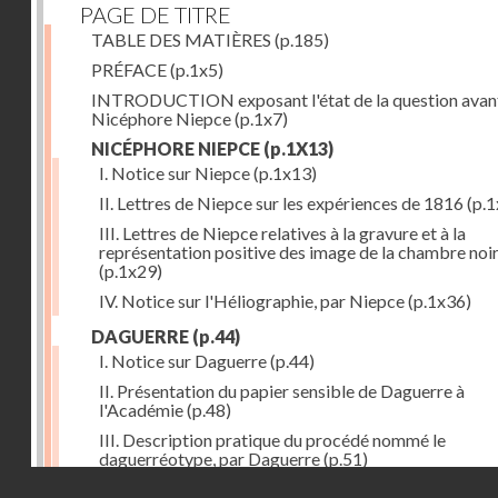
PAGE DE TITRE
TABLE DES MATIÈRES
(p.185)
PRÉFACE
(p.1x5)
INTRODUCTION exposant l'état de la question avan
Nicéphore Niepce
(p.1x7)
NICÉPHORE NIEPCE
(p.1X13)
I. Notice sur Niepce
(p.1x13)
II. Lettres de Niepce sur les expériences de 1816
(p.1
III. Lettres de Niepce relatives à la gravure et à la
représentation positive des image de la chambre noi
(p.1x29)
IV. Notice sur l'Héliographie, par Niepce
(p.1x36)
DAGUERRE
(p.44)
I. Notice sur Daguerre
(p.44)
II. Présentation du papier sensible de Daguerre à
l'Académie
(p.48)
III. Description pratique du procédé nommé le
daguerréotype, par Daguerre
(p.51)
Droits réservés - CNAM
IV. Lettre de Daguerre, relative à ses idées au sujet du