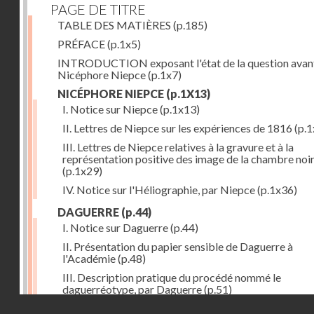
PAGE DE TITRE
TABLE DES MATIÈRES
(p.185)
PRÉFACE
(p.1x5)
INTRODUCTION exposant l'état de la question avan
Nicéphore Niepce
(p.1x7)
NICÉPHORE NIEPCE
(p.1X13)
I. Notice sur Niepce
(p.1x13)
II. Lettres de Niepce sur les expériences de 1816
(p.1
III. Lettres de Niepce relatives à la gravure et à la
représentation positive des image de la chambre noi
(p.1x29)
IV. Notice sur l'Héliographie, par Niepce
(p.1x36)
DAGUERRE
(p.44)
I. Notice sur Daguerre
(p.44)
II. Présentation du papier sensible de Daguerre à
l'Académie
(p.48)
III. Description pratique du procédé nommé le
daguerréotype, par Daguerre
(p.51)
Droits réservés - CNAM
IV. Lettre de Daguerre, relative à ses idées au sujet du