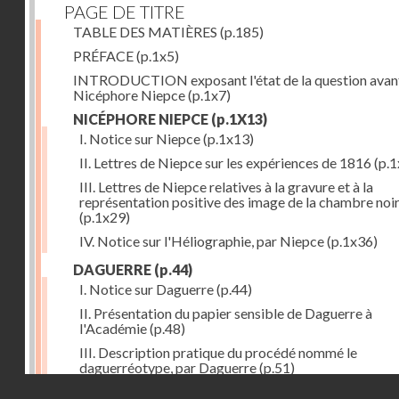
PAGE DE TITRE
TABLE DES MATIÈRES
(p.185)
PRÉFACE
(p.1x5)
INTRODUCTION exposant l'état de la question avan
Nicéphore Niepce
(p.1x7)
NICÉPHORE NIEPCE
(p.1X13)
I. Notice sur Niepce
(p.1x13)
II. Lettres de Niepce sur les expériences de 1816
(p.1
III. Lettres de Niepce relatives à la gravure et à la
représentation positive des image de la chambre noi
(p.1x29)
IV. Notice sur l'Héliographie, par Niepce
(p.1x36)
DAGUERRE
(p.44)
I. Notice sur Daguerre
(p.44)
II. Présentation du papier sensible de Daguerre à
l'Académie
(p.48)
III. Description pratique du procédé nommé le
daguerréotype, par Daguerre
(p.51)
Droits réservés - CNAM
IV. Lettre de Daguerre, relative à ses idées au sujet du