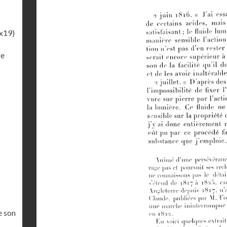
x19)
re
e son