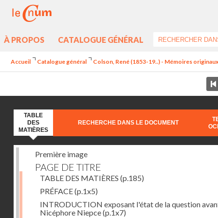
À PROPOS
CATALOGUE GÉNÉRAL
Accueil
Catalogue général
Colson, René (1853-19..) - Mémoires originaux 
TABLE
T
DES
RECHERCHE DANS LE DOCUMENT
OC
MATIÈRES
Première image
PAGE DE TITRE
TABLE DES MATIÈRES
(p.185)
PRÉFACE
(p.1x5)
INTRODUCTION exposant l'état de la question avan
Nicéphore Niepce
(p.1x7)