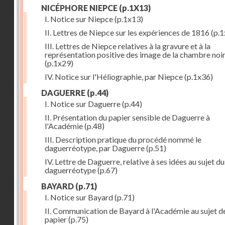
NICÉPHORE NIEPCE
(p.1X13)
I. Notice sur Niepce
(p.1x13)
II. Lettres de Niepce sur les expériences de 1816
(p.1
III. Lettres de Niepce relatives à la gravure et à la
représentation positive des image de la chambre noi
(p.1x29)
IV. Notice sur l'Héliographie, par Niepce
(p.1x36)
DAGUERRE
(p.44)
I. Notice sur Daguerre
(p.44)
II. Présentation du papier sensible de Daguerre à
l'Académie
(p.48)
III. Description pratique du procédé nommé le
daguerréotype, par Daguerre
(p.51)
IV. Lettre de Daguerre, relative à ses idées au sujet du
daguerréotype
(p.67)
BAYARD
(p.71)
I. Notice sur Bayard
(p.71)
II. Communication de Bayard à l'Académie au sujet d
papier
(p.75)