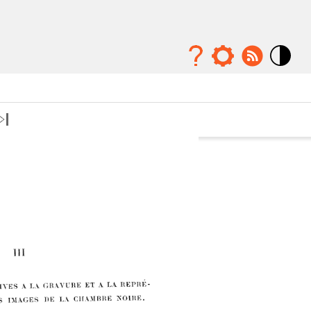
Mode
contraste
élévé