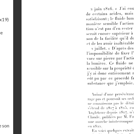
x19)
re
e son