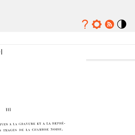
Mode
contraste
élévé