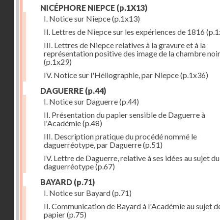
NICÉPHORE NIEPCE
(p.1X13)
I. Notice sur Niepce
(p.1x13)
II. Lettres de Niepce sur les expériences de 1816
(p.1
III. Lettres de Niepce relatives à la gravure et à la
représentation positive des image de la chambre noi
(p.1x29)
IV. Notice sur l'Héliographie, par Niepce
(p.1x36)
DAGUERRE
(p.44)
I. Notice sur Daguerre
(p.44)
II. Présentation du papier sensible de Daguerre à
l'Académie
(p.48)
III. Description pratique du procédé nommé le
daguerréotype, par Daguerre
(p.51)
IV. Lettre de Daguerre, relative à ses idées au sujet du
daguerréotype
(p.67)
BAYARD
(p.71)
I. Notice sur Bayard
(p.71)
II. Communication de Bayard à l'Académie au sujet d
papier
(p.75)