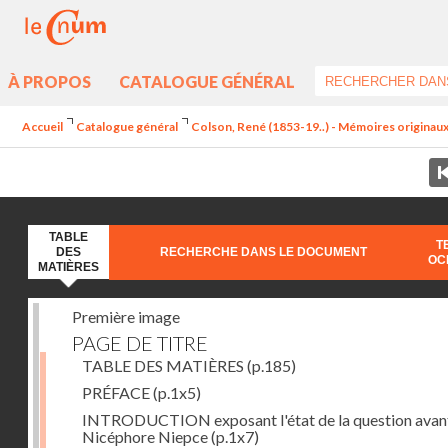
À PROPOS
CATALOGUE GÉNÉRAL
Accueil
Catalogue général
Colson, René (1853-19..) - Mémoires originaux 
TABLE
T
DES
RECHERCHE DANS LE DOCUMENT
OC
MATIÈRES
Première image
PAGE DE TITRE
TABLE DES MATIÈRES
(p.185)
PRÉFACE
(p.1x5)
INTRODUCTION exposant l'état de la question avan
Nicéphore Niepce
(p.1x7)