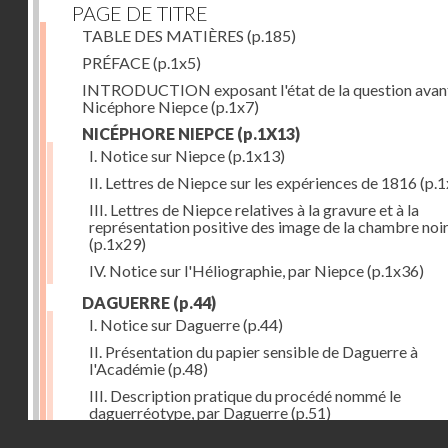
PAGE DE TITRE
TABLE DES MATIÈRES
(p.185)
PRÉFACE
(p.1x5)
INTRODUCTION exposant l'état de la question avan
Nicéphore Niepce
(p.1x7)
NICÉPHORE NIEPCE
(p.1X13)
I. Notice sur Niepce
(p.1x13)
II. Lettres de Niepce sur les expériences de 1816
(p.1
III. Lettres de Niepce relatives à la gravure et à la
représentation positive des image de la chambre noi
(p.1x29)
IV. Notice sur l'Héliographie, par Niepce
(p.1x36)
DAGUERRE
(p.44)
I. Notice sur Daguerre
(p.44)
II. Présentation du papier sensible de Daguerre à
l'Académie
(p.48)
III. Description pratique du procédé nommé le
daguerréotype, par Daguerre
(p.51)
Droits réservés - CNAM
IV. Lettre de Daguerre, relative à ses idées au sujet du